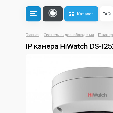
Каталог
FAQ
Главная
Системы видеонаблюдения
IP каме
IP камера HiWatch DS-I2