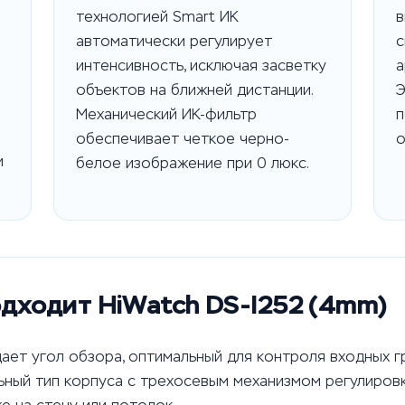
технологией Smart ИК
в
автоматически регулирует
с
интенсивность, исключая засветку
а
объектов на ближней дистанции.
Э
Механический ИК-фильтр
п
обеспечивает четкое черно-
о
и
белое изображение при 0 люкс.
одходит HiWatch DS-I252 (4mm)
ет угол обзора, оптимальный для контроля входных гру
ьный тип корпуса с трехосевым механизмом регулиров