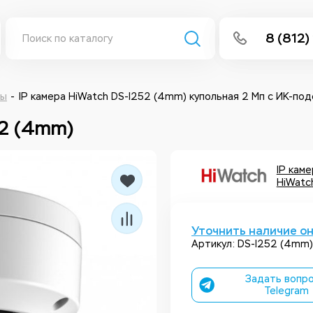
8 (812)
info@isee
Написать 
ры
IP камера HiWatch DS-I252 (4mm) купольная 2 Мп с ИК-под
52 (4mm)
Написать
Заказа
IP кам
HiWatc
Уточнить наличие о
Артикул: DS-I252 (4mm)
Задать вопро
Telegram