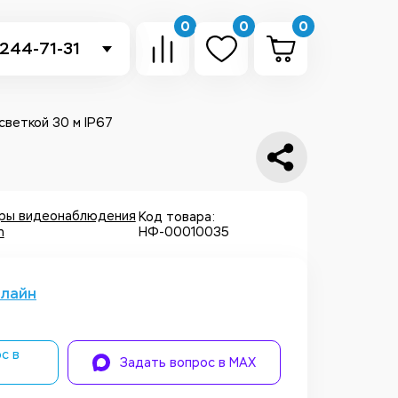
0
0
0
 244-71-31
-sb.ru
в Telegram
светкой 30 м IP67
 в Whatsapp
ть звонок
еры видеонаблюдения
Код товара:
h
НФ-00010035
нлайн
с в
Задать вопрос в MAX