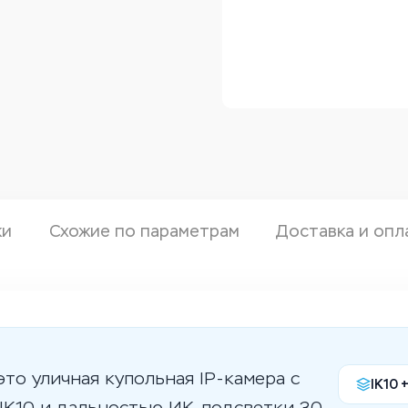
ки
Схожие по параметрам
Доставка и опл
это уличная купольная IP-камера с
IK10 
IK10 и дальностью ИК-подсветки 30