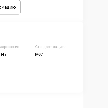
рмацию
азрешение
Стандарт защиты
 Мп
IP67