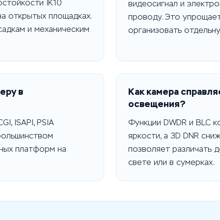
остойкости IK10
видеосигнал и электр
а открытых площадках.
проводу. Это упрощает
садкам и механическим
организовать отдельну
еру в
Как камера справля
освещения?
, ISAPI, PSIA
Функции DWDR и BLC к
большинством
яркости, а 3D DNR сни
ных платформ на
позволяет различать 
свете или в сумерках.