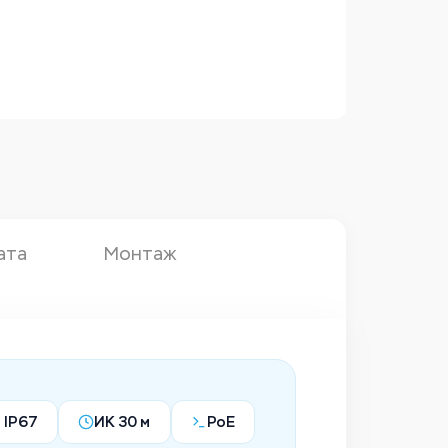
ата
Монтаж
+ IP67
ИК 30 м
PoE