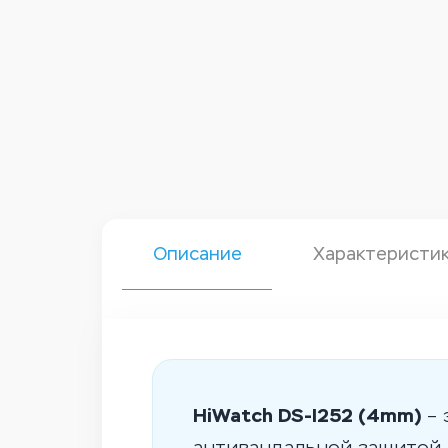
Описание
Характеристи
HiWatch DS-I252 (4mm)
– 
антивандальной защитой 