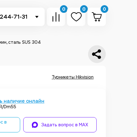
0
0
0
 244-71-31
-sb.ru
в Telegram
мин, сталь SUS 304
 в Whatsapp
ть звонок
Турникеты Hikvision
ь наличие онлайн
-R/Dm55
с в
Задать вопрос в MAX