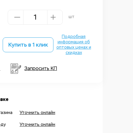
шт
Подробная
информация об
Купить в 1 клик
оптовых ценах и
скидках
т
Запросить КП
вке
газина
Уточнить онлайн
оду
Уточнить онлайн