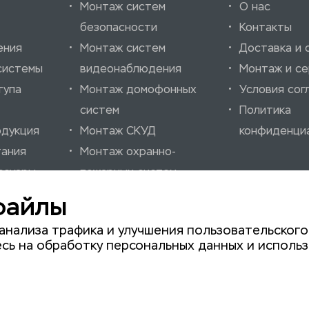
Монтаж систем
О нас
безопасности
Контакты
ения
Монтаж систем
Доставка и 
системы
видеонаблюдения
Монтаж и се
тупа
Монтаж домофонных
Условия сог
систем
Политика
одукция
Монтаж СКУД
конфиденци
тания
Монтаж охранно-
ссуары
пожарных систем
нно-
Монтаж шлагбаумов
файлы
нализации
Монтаж автоматики
анализа трафика и улучшения пользовательского
для ворот
сь на обработку персональных данных и использ