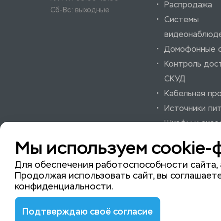
Распродажа
Сб-Вс: выходные
Системы
видеонаблюд
Домофонные 
Контроль дос
СКУД
Кабельная пр
Источники пи
Шкафы и аксе
Системы охра
Мы используем cookie-
пожарной сиг
Для обеспечения работоспособности сайта, 
Продолжая использовать сайт, вы соглашаете
конфиденциальности
.
© 2015-2026 ISeeYou - системы безопасности
Подтверждаю своё согласие