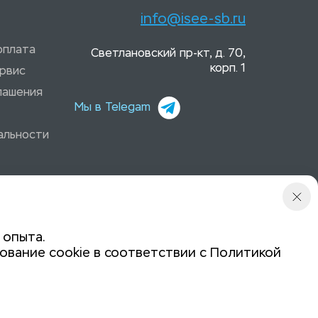
info@isee-sb.ru
оплата
Светлановский пр-кт, д. 70,
корп. 1
рвис
лашения
Мы в Telegam
альности
 опыта.
ование cookie в соответствии с
Политикой
Политика конфиденциальности
Задайте вопрос: