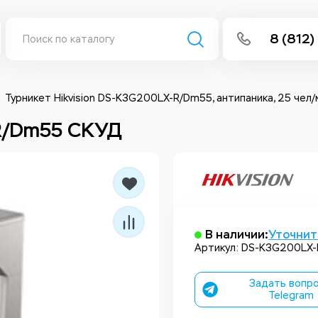
8 (812)
info@isee
Написать 
Турникет Hikvision DS-K3G200LX-R/Dm55, антипаника, 25 чел/
R/Dm55 СКУД
Написать
Заказа
В наличии:
Уточнит
Артикул: DS-K3G200LX
Задать вопро
Telegram