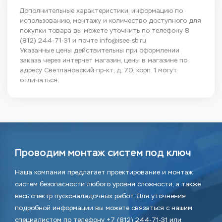
Дополнительные характеристики, информацию по
использованию, монтажу и количество доступного для
покупки товара вы можете уточнить по телефону
8
(812) 244-71-31
и почте
info@isee-sb.ru
Указанные цены действительны при оформлении
заказа через интернет магазин, цены в магазине по
адресу Светлановский пр-кт, д. 70, корп. 1 могут
отличаться.
Проводим монтаж систем под ключ
Наша компания предлагает проектирование и монтаж
систем безопасности любого уровня сложности, а также
весь спектр пусконаладочных работ. Для уточнения
подробной информации вы можете связаться с нашим
специалистом по телефону +7 (812) 244-71-31 или