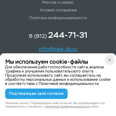
Монтаж и сервис
Условия соглашения
Политика конфиденциальности
244-71-31
8 (812)
info@isee-sb.ru
Мы используем cookie-файлы
Светлановский пр-кт, д. 70, корп. 1
Для обеспечения работоспособности сайта, анализа
трафика и улучшения пользовательского опыта.
Продолжая использовать сайт, вы соглашаетесь на
Мы в Telegam
обработку персональных данных и использование cookie
в соответствии с
Политикой конфиденциальности
.
Подтверждаю своё согласие
© 2015-2026 ISeeYou - системы безопасности
Политика конфиденциальности
Нажимая кнопку "Подтверждаю своё согласие" Вы подтверждаете что
ознакомились, и согласны с
политикой конфиденциальности
сайта.
0
0