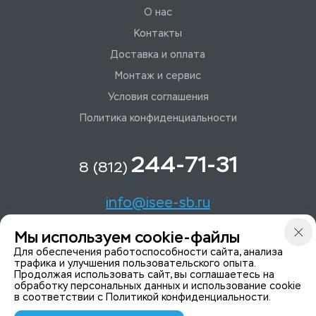
О нас
Контакты
Доставка и оплата
Монтаж и сервис
Условия соглашения
Политика конфиденциальности
244-71-31
8 (812)
info@isee-sb.ru
Мы используем cookie-файлы
Светлановский пр-кт, д. 70, корп. 1
Для обеспечения работоспособности сайта, анализа
трафика и улучшения пользовательского опыта.
Продолжая использовать сайт, вы соглашаетесь на
Мы в Telegam
обработку персональных данных и использование cookie
в соответствии с
Политикой конфиденциальности
.