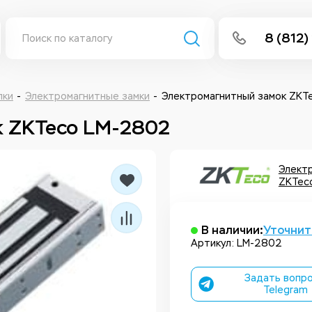
8 (812)
info@isee
Написать 
лки
Электромагнитные замки
Электромагнитный замок ZKT
к ZKTeco LM-2802
Написать
Заказа
Элект
ZKTec
В наличии:
Уточнит
Артикул: LM-2802
Задать вопро
Telegram