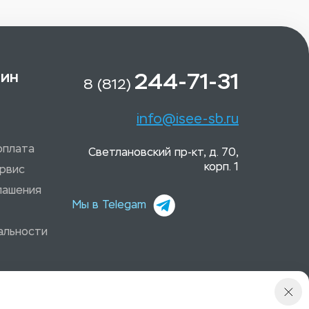
зин
244-71-31
8 (812)
info@isee-sb.ru
оплата
Светлановский пр-кт, д. 70,
корп. 1
рвис
лашения
Мы в Telegam
альности