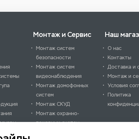
Монтаж и Сервис
Наш мага
Монтаж систем
О нас
безопасности
Контакты
ения
Монтаж систем
Доставка и 
системы
видеонаблюдения
Монтаж и се
тупа
Монтаж домофонных
Условия сог
систем
Политика
одукция
Монтаж СКУД
конфиденци
тания
Монтаж охранно-
ссуары
пожарных систем
нно-
Монтаж шлагбаумов
файлы