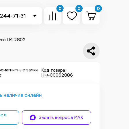
0
0
0
 244-71-31
-sb.ru
в Telegram
eco LM-2802
 в Whatsapp
ть звонок
ромагнитные замки
Код товара:
o
НФ-00062886
ь наличие онлайн
с в
Задать вопрос в MAX