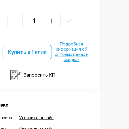
шт
Подробная
информация об
Купить в 1 клик
оптовых ценах и
скидках
т
Запросить КП
вке
газина
Уточнить онлайн