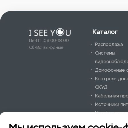
Каталог
Пн-Пт: 09:00-18:00
Распродажа
Сб-Вс: выходные
Системы
видеонаблюд
Домофонные 
Контроль дос
СКУД
Кабельная пр
Источники пи
Шкафы и аксе
Системы охра
Мы используем cookie-