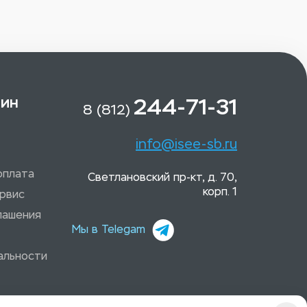
зин
244-71-31
8 (812)
info@isee-sb.ru
оплата
Светлановский пр-кт, д. 70,
корп. 1
рвис
лашения
Мы в Telegam
альности