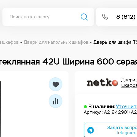
8 (812)
info@isee
Написать 
я шкафов
Двери для напольных шкафов
Дверь для шкафа T
Написать
стеклянная 42U Ширина 600 сера
Заказа
Двери 
шкафов
В наличии:
Уточнит
Артикул: A21842901+A
Задать вопро
Telegram