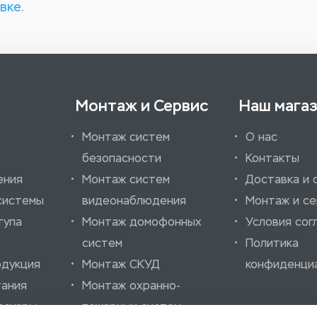
вке.
Монтаж и Сервис
Наш мага
Монтаж систем
О нас
безопасности
Контакты
ения
Монтаж систем
Доставка и 
системы
видеонаблюдения
Монтаж и се
тупа
Монтаж домофонных
Условия сог
систем
Политика
одукция
Монтаж СКУД
конфиденци
тания
Монтаж охранно-
ссуары
пожарных систем