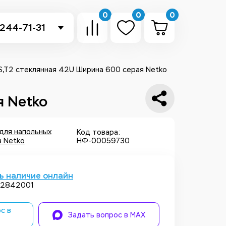
0
0
0
 244-71-31
-sb.ru
в Telegram
S,T2 стеклянная 42U Ширина 600 серая Netko
 в Whatsapp
я Netko
ть звонок
для напольных
Код товара:
 Netko
НФ-00059730
ь наличие онлайн
22842001
с в
Задать вопрос в MAX