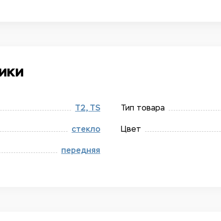
ики
Т2, TS
Тип товара
стекло
Цвет
передняя