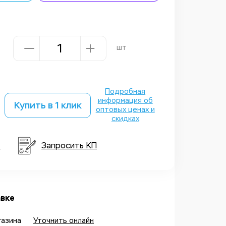
шт
Подробная
информация об
Купить в 1 клик
оптовых ценах и
скидках
т
Запросить КП
вке
газина
Уточнить онлайн