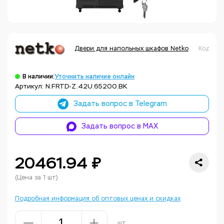
Двери для напольных шкафов Netko
Код тов
В наличии:
Уточнить наличие онлайн
Артикул: N.FRTD-Z.42U.65200.BK
Задать вопрос в Telegram
Задать вопрос в MAX
20461.94 ₽
(Цена за 1 шт)
Подробная информация об оптовых ценах и скидках
шт