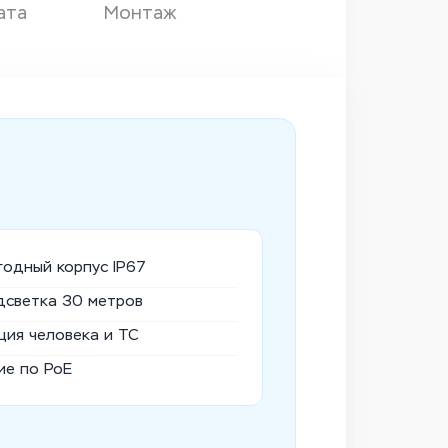
ата
Монтаж
годный корпус IP67
дсветка 30 метров
ция человека и ТС
ие по PoE