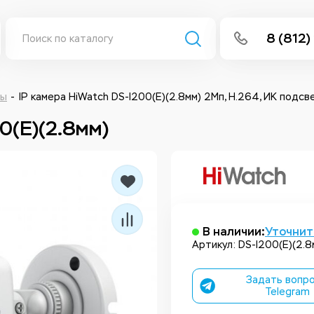
8 (812)
info@isee
Написать 
ры
IP камера HiWatch DS-I200(E)(2.8мм) 2Мп, H.264, ИК подсв
0(E)(2.8мм)
Написать
Заказа
В наличии:
Уточнит
Артикул: DS-I200(E)(2.8
Задать вопро
Telegram