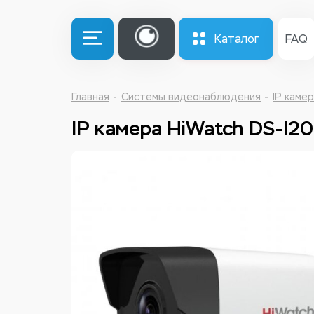
Каталог
FAQ
Главная
Системы видеонаблюдения
IP каме
IP камера HiWatch DS-I20