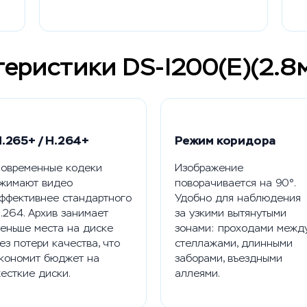
еристики DS-I200(E)(2.8
.265+ / H.264+
Режим коридора
овременные кодеки
Изображение
жимают видео
поворачивается на 90°.
ффективнее стандартного
Удобно для наблюдения
.264. Архив занимает
за узкими вытянутыми
еньше места на диске
зонами: проходами межд
ез потери качества, что
стеллажами, длинными
кономит бюджет на
заборами, въездными
есткие диски.
аллеями.