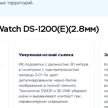
вых территорий.
Watch DS-I200(E)(2.8мм)
Уверенная ночная съемка
З
в
ИК-подсветка с дальностью 30 метров
Ко
в сочетании с чувствительностью
г
матрицы 0.01 Лк дает
по
детализированное черно-белое
те
изображение в полной темноте.
вс
Технологии DWDR и 3D DNR убирают
н
шумы и выравнивают контраст при
мо
неравномерном освещении.
д
л