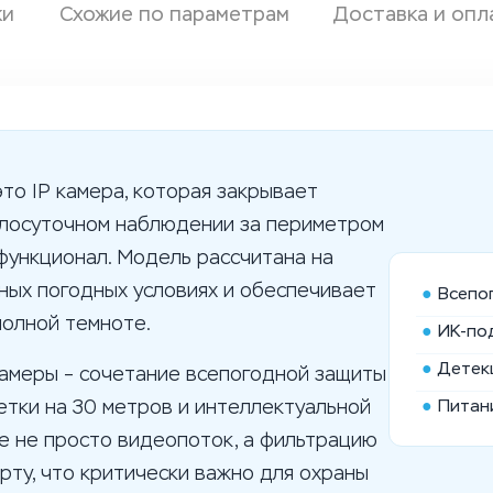
ки
Схожие по параметрам
Доставка и опл
это IP камера, которая закрывает
глосуточном наблюдении за периметром
функционал. Модель рассчитана на
ных погодных условиях и обеспечивает
●
Всепо
полной темноте.
●
ИК-по
●
Детек
камеры – сочетание всепогодной защиты
●
Питан
етки на 30 метров и интеллектуальной
е не просто видеопоток, а фильтрацию
рту, что критически важно для охраны