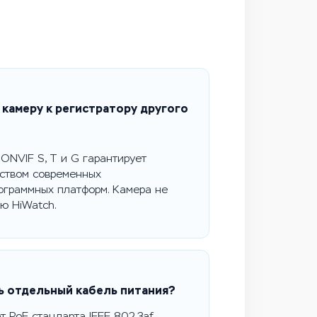
камеру к регистратору другого
ONVIF S, T и G гарантирует
нством современных
ограммных платформ. Камера не
ю HiWatch.
ь отдельный кабель питания?
 PoE стандарта IEEE 802.3af.