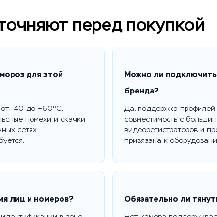
уточняют перед покупкой
 мороз для этой
Можно ли подключить 
бренда?
от -40 до +60°C.
Да, поддержка профилей 
льсные помехи и скачки
совместимость с больши
ных сетях.
видеорегистраторов и пр
буется.
привязана к оборудовани
ия лиц и номеров?
Обязательно ли тянут
 идентификации в зоне
Нет, камера поддерживает