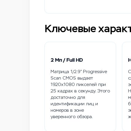
Ключевые характ
2 Мп / Full HD
H
Матрица 1/2.9" Progressive
С
Scan CMOS выдает
с
1920x1080 пикселей при
э
25 кадрах в секунду. Этого
H
достаточно для
м
идентификации лиц и
б
номеров в зоне
э
уверенного обзора.
ж