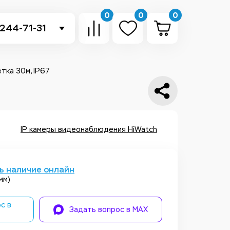
0
0
0
 244-71-31
-sb.ru
в Telegram
етка 30м, IP67
 в Whatsapp
ть звонок
IP камеры видеонаблюдения HiWatch
ь наличие онлайн
мм)
с в
Задать вопрос в MAX