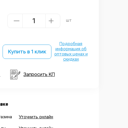
шт
Подробная
информация об
Купить в 1 клик
оптовых ценах и
скидках
т
Запросить КП
вке
газина
Уточнить онлайн