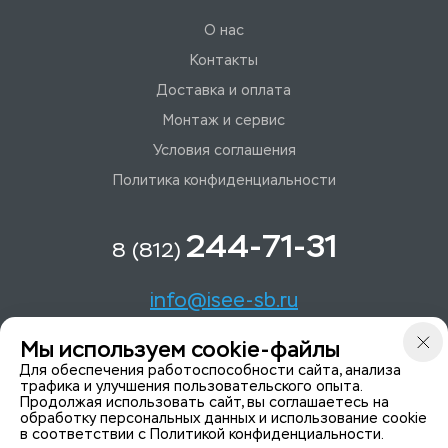
О нас
Контакты
Доставка и оплата
Монтаж и сервис
Условия соглашения
Политика конфиденциальности
244-71-31
8 (812)
info@isee-sb.ru
Мы используем cookie-файлы
Светлановский пр-кт, д. 70, корп. 1
Для обеспечения работоспособности сайта, анализа
трафика и улучшения пользовательского опыта.
Продолжая использовать сайт, вы соглашаетесь на
Мы в Telegam
обработку персональных данных и использование cookie
в соответствии с
Политикой конфиденциальности
.