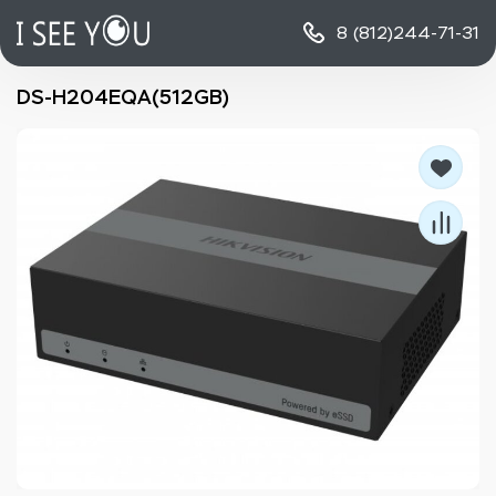
8 (812)
244-71-31
DS-H204EQA(512GB)