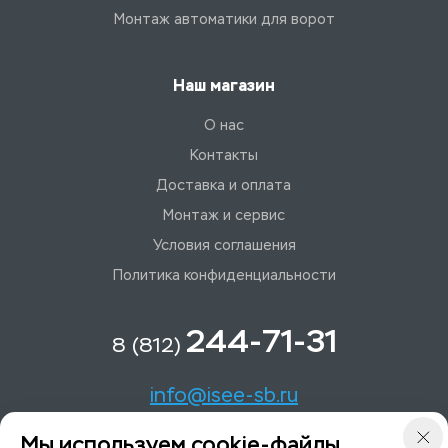
Монтаж автоматики для ворот
Наш магазин
О нас
Контакты
Доставка и оплата
Монтаж и сервис
Условия соглашения
Политика конфиденциальности
244-71-31
8 (812)
info@isee-sb.ru
Мы используем cookie-файлы
Светлановский пр-кт, д. 70, корп. 1