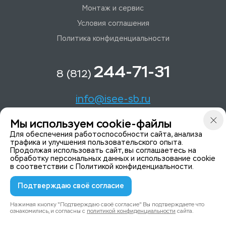
Монтаж и сервис
Условия соглашения
Политика конфиденциальности
244-71-31
8 (812)
info@isee-sb.ru
Мы используем cookie-файлы
Светлановский пр-кт, д. 70, корп. 1
Для обеспечения работоспособности сайта, анализа
трафика и улучшения пользовательского опыта.
Продолжая использовать сайт, вы соглашаетесь на
Мы в Telegam
обработку персональных данных и использование cookie
в соответствии с
Политикой конфиденциальности
.
Подтверждаю своё согласие
© 2015-2026 ISeeYou - системы безопасности
Политика конфиденциальности
Нажимая кнопку "Подтверждаю своё согласие" Вы подтверждаете что
ознакомились, и согласны с
политикой конфиденциальности
сайта.