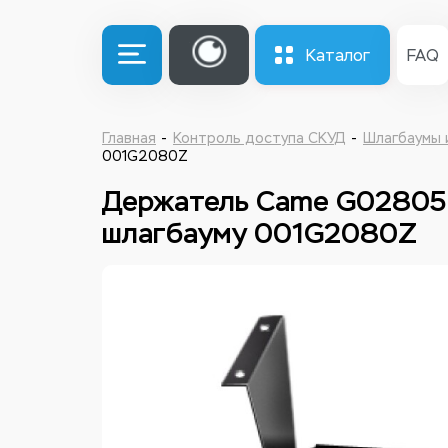
Каталог
FAQ
Главная
Контроль доступа СКУД
Шлагбаумы 
001G2080Z
Держатель Came G02805 
шлагбауму 001G2080Z