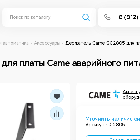
8 (812)
info@isee
Написать 
и автоматика
Аксессуары
Держатель Came G02805 для пла
Написать
для платы Came аварийного пит
Заказа
Аксессу
оборуд
Уточнить наличие о
Артикул: G02805