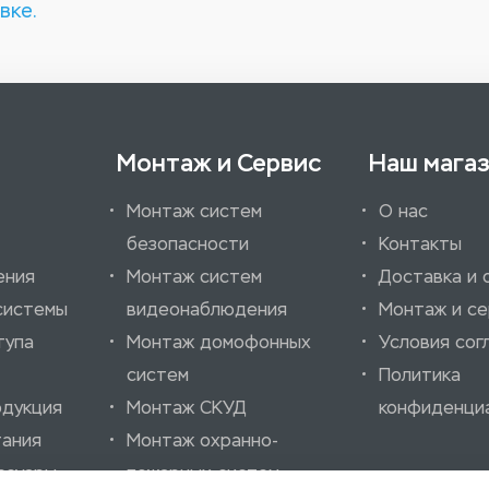
вке.
Монтаж и Сервис
Наш мага
Монтаж систем
О нас
безопасности
Контакты
ения
Монтаж систем
Доставка и 
системы
видеонаблюдения
Монтаж и се
тупа
Монтаж домофонных
Условия сог
систем
Политика
одукция
Монтаж СКУД
конфиденци
тания
Монтаж охранно-
ссуары
пожарных систем