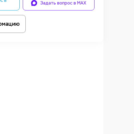
с в
Задать вопрос в MAX
рмацию