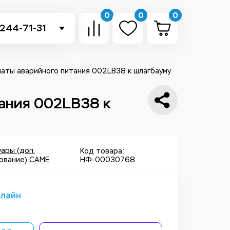
0
0
0
 244-71-31
-sb.ru
в Telegram
ты аварийного питания 002LB38 к шлагбауму
 в Whatsapp
ания 002LB38 к
ть звонок
ары (доп.
Код товара:
ование) CAME
НФ-00030768
нлайн