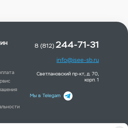
зин
244-71-31
8 (812)
info@isee-sb.ru
оплата
Светлановский пр-кт, д. 70,
корп. 1
рвис
лашения
Мы в Telegam
альности