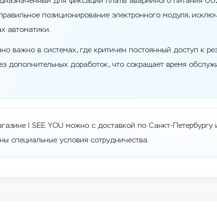
едназначенный для фиксации платы аварийного питания 00
правильное позиционирование электронного модуля, исклю
ах автоматики.
но важно в системах, где критичен постоянный доступ к ре
ез дополнительных доработок, что сокращает время обслу
агазине I SEE YOU можно с доставкой по Санкт-Петербургу 
ны специальные условия сотрудничества.