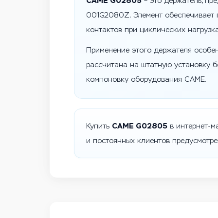
CAME G02805
– это держатель, пр
001G2080Z. Элемент обеспечивает 
контактов при циклических нагрузк
Применение этого держателя особен
рассчитана на штатную установку б
компоновку оборудования CAME.
CAME G02805
Купить
в интернет-м
и постоянных клиентов предусмотре