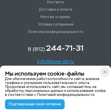
Контакты
Доставка и оплата
Монтаж и сервис
Условия соглашения
Политика конфиденциальности
244-71-31
8 (812)
info@isee-sb.ru
Мы используем cookie-файлы
Светлановский пр-кт, д. 70, корп. 1
Для обеспечения работоспособности сайта, анализа
трафика и улучшения пользовательского опыта.
Продолжая использовать сайт, вы соглашаетесь на
Мы в Telegam
обработку персональных данных и использование cookie
в соответствии с
Политикой конфиденциальности
.
Подтверждаю своё согласие
© 2015-2026 ISeeYou - системы безопасности