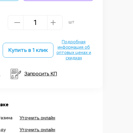
шт
Подробная
информация об
Купить в 1 клик
оптовых ценах и
скидках
т
Запросить КП
вке
газина
Уточнить онлайн
оду
Уточнить онлайн