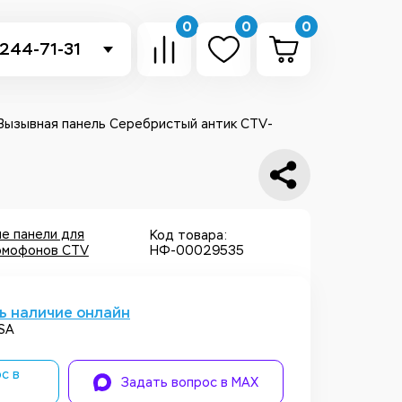
0
0
0
 244-71-31
-sb.ru
в Telegram
ызывная панель Серебристый антик CTV-
 в Whatsapp
ть звонок
е панели для
Код товара:
омофонов CTV
НФ-00029535
ь наличие онлайн
SA
с в
Задать вопрос в MAX