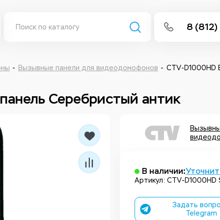
8 (812)
info@isee
Написать 
оны
Вызывные панели для видеодомофонов
CTV-D1000HD В
Написать
панель Серебристый антик
Заказа
Вызывны
видеод
В наличии:
Уточнит
Артикул: CTV-D1000HD 
Задать вопро
Telegram