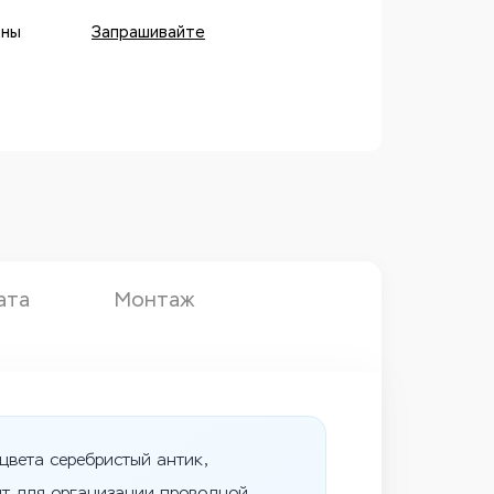
оны
Запрашивайте
ата
Монтаж
цвета серебристый антик,
ит для организации проводной