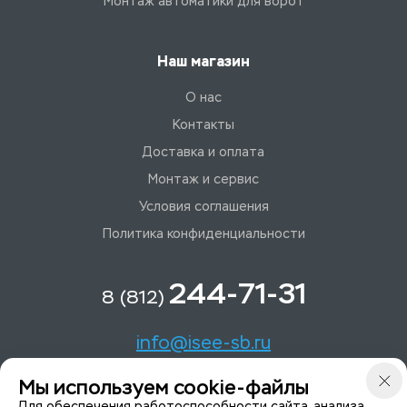
Монтаж автоматики для ворот
Наш магазин
О нас
Контакты
Доставка и оплата
Монтаж и сервис
Условия соглашения
Политика конфиденциальности
244-71-31
8 (812)
info@isee-sb.ru
Мы используем cookie-файлы
Светлановский пр-кт, д. 70, корп. 1
Для обеспечения работоспособности сайта, анализа