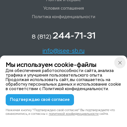
Условия соглашения
Политика конфиденциальности
244-71-31
8 (812)
info@isee-sb.ru
Мы используем cookie-файлы
Светлановский пр-кт, д. 70, корп. 1
Для обеспечения работоспособности сайта, анализа
трафика и улучшения пользовательского опыта.
Продолжая использовать сайт, вы соглашаетесь на
Мы в Telegam
обработку персональных данных и использование cookie
в соответствии с
Политикой конфиденциальности
.
Подтверждаю своё согласие
© 2015-2026 ISeeYou - системы безопасности
Политика конфиденциальности
Нажимая кнопку "Подтверждаю своё согласие" Вы подтверждаете что
ознакомились, и согласны с
политикой конфиденциальности
сайта.
0
0