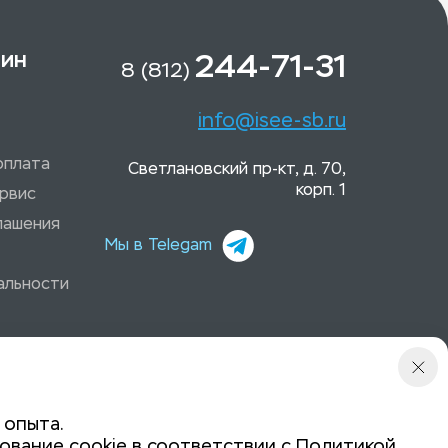
зин
244-71-31
8 (812)
info@isee-sb.ru
оплата
Светлановский пр-кт, д. 70,
корп. 1
рвис
лашения
Мы в Telegam
альности
 опыта.
ование cookie в соответствии с
Политикой