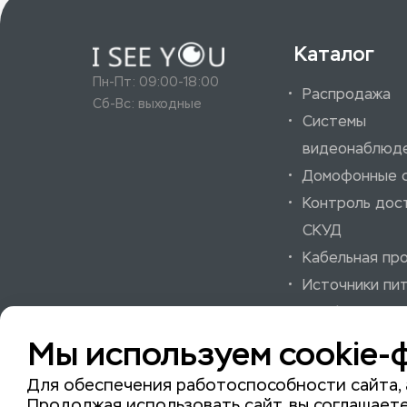
Каталог
Пн-Пт: 09:00-18:00
Распродажа
Сб-Вс: выходные
Системы
видеонаблюд
Домофонные 
Контроль дос
СКУД
Кабельная пр
Источники пи
Шкафы и аксе
Системы охра
Мы используем cookie-
пожарной сиг
Для обеспечения работоспособности сайта, 
Продолжая использовать сайт, вы соглашаете