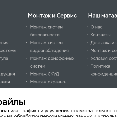
Монтаж и Сервис
Наш мага
Монтаж систем
О нас
безопасности
Контакты
ения
Монтаж систем
Доставка и 
системы
видеонаблюдения
Монтаж и се
тупа
Монтаж домофонных
Условия сог
систем
Политика
одукция
Монтаж СКУД
конфиденци
тания
Монтаж охранно-
ссуары
пожарных систем
нно-
Монтаж шлагбаумов
файлы
нализации
Монтаж автоматики
анализа трафика и улучшения пользовательского
для ворот
сь на обработку персональных данных и использ