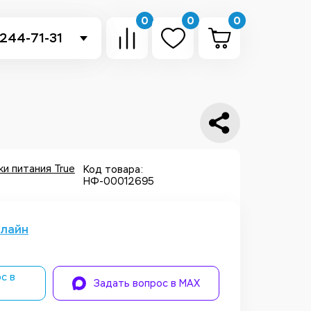
0
0
0
 244-71-31
-sb.ru
в Telegram
 в Whatsapp
ть звонок
ки питания True
Код товара:
НФ-00012695
нлайн
с в
Задать вопрос в MAX