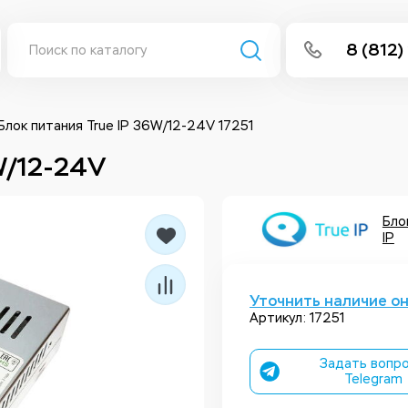
8 (812)
info@isee
Написать 
Блок питания True IP 36W/12-24V 17251
W/12-24V
Написать
Заказа
Бло
IP
Уточнить наличие о
Артикул: 17251
Задать вопро
Telegram