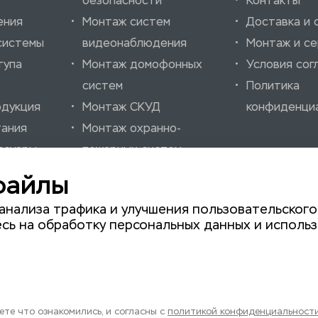
безопасности
Контакты
ения
Монтаж систем
Доставка и 
системы
видеонаблюдения
Монтаж и се
тупа
Монтаж домофонных
Условия сог
систем
Политика
одукция
Монтаж СКУД
конфиденци
тания
Монтаж охранно-
ссуары
пожарных систем
нно-
Монтаж шлагбаумов
файлы
нализации
Монтаж автоматики
анализа трафика и улучшения пользовательского
для ворот
сь на обработку персональных данных и использ
те что ознакомились, и согласны с
политикой конфиденциальност