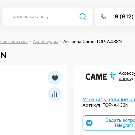
8 (812)
info@isee
Написать 
и автоматика
Аксессуары
Антенна Came TOP-A433N
3N
Написать
Заказа
Аксессу
оборуд
Уточнить наличие о
Артикул: TOP-A433N
Задать вопро
Telegram