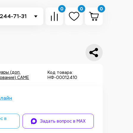
0
0
0
 244-71-31
-sb.ru
в Telegram
 в Whatsapp
ть звонок
ары (доп.
Код товара:
ование) CAME
НФ-00012410
нлайн
с в
Задать вопрос в MAX