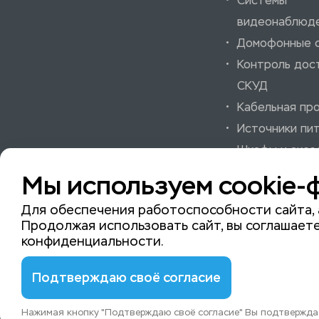
Системы
видеонаблюд
Домофонные 
Контроль дос
СКУД
Кабельная пр
Источники пи
Шкафы и аксе
Системы охра
Мы используем cookie-
пожарной сиг
Для обеспечения работоспособности сайта, 
Продолжая использовать сайт, вы соглашаете
конфиденциальности
.
© 2015-2026 ISeeYou - системы безопасности
Подтверждаю своё согласие
Нажимая кнопку "Подтверждаю своё согласие" Вы подтверждае