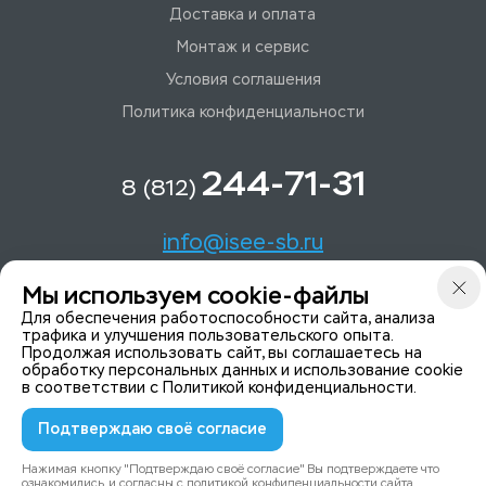
Доставка и оплата
Монтаж и сервис
Условия соглашения
Политика конфиденциальности
244-71-31
8 (812)
info@isee-sb.ru
Мы используем cookie-файлы
Светлановский пр-кт, д. 70, корп. 1
Для обеспечения работоспособности сайта, анализа
трафика и улучшения пользовательского опыта.
Продолжая использовать сайт, вы соглашаетесь на
Мы в Telegam
обработку персональных данных и использование cookie
в соответствии с
Политикой конфиденциальности
.
Подтверждаю своё согласие
© 2015-2026 ISeeYou - системы безопасности
Политика конфиденциальности
Нажимая кнопку "Подтверждаю своё согласие" Вы подтверждаете что
ознакомились, и согласны с
политикой конфиденциальности
сайта.