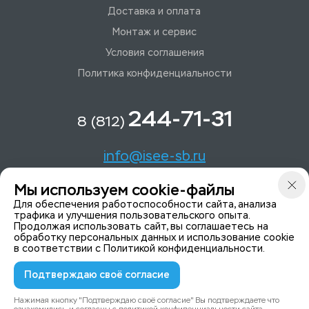
Доставка и оплата
Монтаж и сервис
Условия соглашения
Политика конфиденциальности
244-71-31
8 (812)
info@isee-sb.ru
Мы используем cookie-файлы
Светлановский пр-кт, д. 70, корп. 1
Для обеспечения работоспособности сайта, анализа
трафика и улучшения пользовательского опыта.
Продолжая использовать сайт, вы соглашаетесь на
Мы в Telegam
обработку персональных данных и использование cookie
в соответствии с
Политикой конфиденциальности
.
Подтверждаю своё согласие
© 2015-2026 ISeeYou - системы безопасности
Политика конфиденциальности
Нажимая кнопку "Подтверждаю своё согласие" Вы подтверждаете что