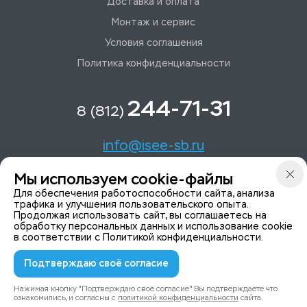
Доставка и оплата
Монтаж и сервис
Условия соглашения
Политика конфиденциальности
244-71-31
8 (812)
info@isee-sb.ru
Мы используем cookie-файлы
Светлановский пр-кт, д. 70, корп. 1
Для обеспечения работоспособности сайта, анализа
трафика и улучшения пользовательского опыта.
Продолжая использовать сайт, вы соглашаетесь на
Мы в Telegam
обработку персональных данных и использование cookie
в соответствии с
Политикой конфиденциальности
.
Подтверждаю своё согласие
© 2015-2026 ISeeYou - системы безопасности
Политика конфиденциальности
Нажимая кнопку "Подтверждаю своё согласие" Вы подтверждаете что
ознакомились, и согласны с
политикой конфиденциальности
сайта.