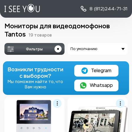
8 (812)
244-71-31
Мониторы для видеодомофонов
Tantos
19 товаров
Фильтры
По умолчанию
Возникли трудности
Telegram
с выбором?
Мы поможем найти то, что
Whatsapp
Вам нужно