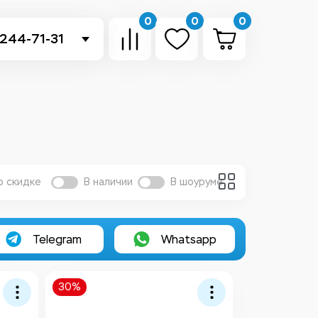
0
0
0
 244-71-31
-sb.ru
в Telegram
 в Whatsapp
ть звонок
о скидке
В наличии
В шоуруме
Telegram
Whatsapp
30%