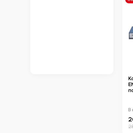
К
E
п
В 
2
2