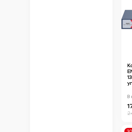
К
E
1
у
В 
1
2
3