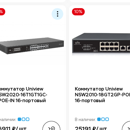
0%
10%
оммутатор Uniview
Коммутатор Uniview
SW2020-16T1GT1GC-
NSW2010-18GT2GP-POE
POE-IN 16-портовый
16-портовый
наличии:
В наличии:
6911 ₽/ шт
25191 ₽/ шт