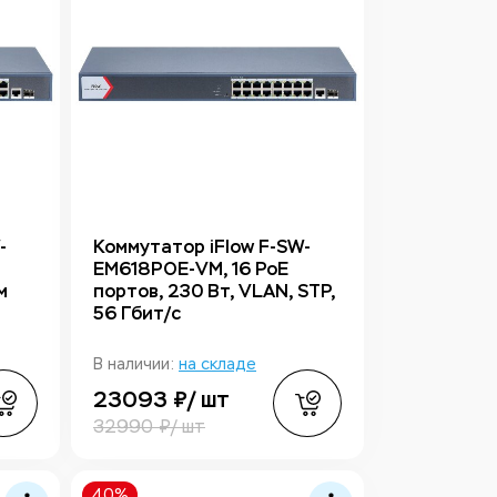
-
Коммутатор iFlow F-SW-
EM618POE-VM, 16 PoE
м
портов, 230 Вт, VLAN, STP,
56 Гбит/с
В наличии:
на складе
23093 ₽/ шт
32990 ₽/ шт
40%