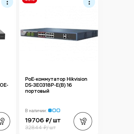
PoE-коммутатор Hikvision
OE-
DS-3E0318P-E(B) 16
портовый
В наличии:
19706 ₽/ шт
32844 ₽/ шт