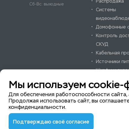
Распродажа
Сб-Вс: выходные
Системы
видеонаблюд
Домофонные 
Контроль дос
СКУД
Кабельная пр
Источники пи
Шкафы и аксе
Системы охра
Мы используем cookie-
пожарной сиг
Для обеспечения работоспособности сайта, 
Продолжая использовать сайт, вы соглашаете
конфиденциальности
.
© 2015-2026 ISeeYou - системы безопасности
Подтверждаю своё согласие