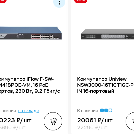
оммутатор iFlow F-SW-
Коммутатор Uniview
M418POE-VM, 16 PoE
NSW3000-16T1GT1GC-P
ортов, 230 Вт, 9.2 Гбит/с
IN 16-портовый
наличии:
на складе
В наличии:
0223 ₽/ шт
20061 ₽/ шт
8890 ₽/ шт
22290 ₽/ шт