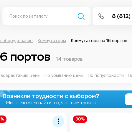
8 (812)
info@isee
Написать 
е оборудование
Коммутаторы
Коммутаторы на 16 портов
Написать
16 портов
14 товаров
Заказа
 возрастанию цены
По убыванию цены
По популярности
П
Возникли трудности с выбором?
Мы поможем найти то, что вам нужно
0%
30%