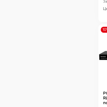
З
Ц
1
P
R
п