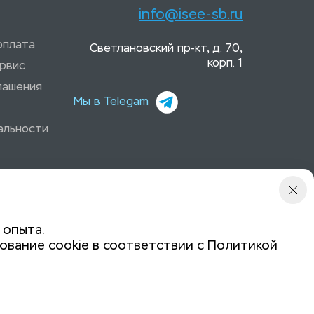
info@isee-sb.ru
оплата
Светлановский пр-кт, д. 70,
корп. 1
рвис
лашения
Мы в Telegam
альности
 опыта.
ование cookie в соответствии с
Политикой
Политика конфиденциальности
Задайте вопрос: