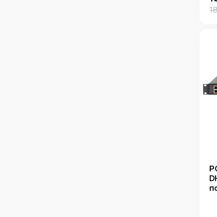
1
Р
D
п