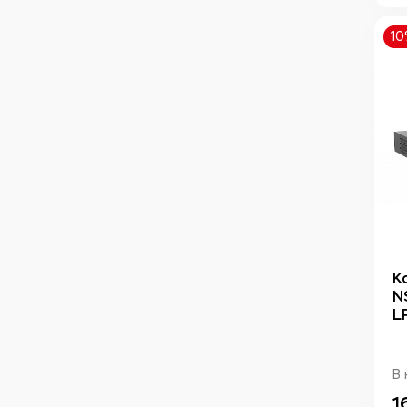
1
К
N
L
В 
1