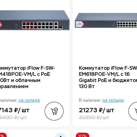
оммутатор iFlow F-SW-
Коммутатор iFlow F-SW
M418POE-VM/L с PoE
EM618POE-VM/L с 16
30Вт и облачным
Gigabit PoE и бюджето
правлением
130 Вт
наличии:
на складе
В наличии:
на складе
7143 ₽/ шт
21273 ₽/ шт
4490 ₽/ шт
30390 ₽/ шт
0%
10%