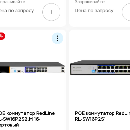
апрашивайте
Запрашивайте
ена по запросу
Цена по запросу
!
0%
OE коммутатор RedLine
POE коммутатор RedLi
L-SW16P2S2.M 16-
RL-SW16P2S1
ортовый