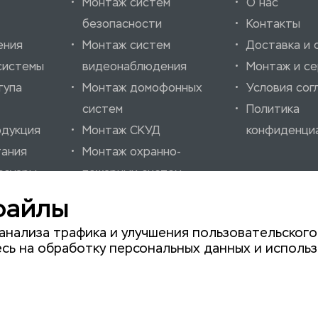
Монтаж систем
О нас
безопасности
Контакты
ения
Монтаж систем
Доставка и 
системы
видеонаблюдения
Монтаж и се
тупа
Монтаж домофонных
Условия сог
систем
Политика
одукция
Монтаж СКУД
конфиденци
тания
Монтаж охранно-
ссуары
пожарных систем
нно-
Монтаж шлагбаумов
файлы
нализации
Монтаж автоматики
анализа трафика и улучшения пользовательского
для ворот
сь на обработку персональных данных и использ