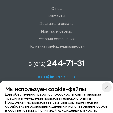
О нас
Контакты
Доставка и оплата
Монтаж и сервис
Условия соглашения
Политика конфиденциальности
244-71-31
8 (812)
info@isee-sb.ru
Мы используем cookie-файлы
Светлановский пр-кт, д. 70, корп. 1
Для обеспечения работоспособности сайта, анализа
трафика и улучшения пользовательского опыта.
Продолжая использовать сайт, вы соглашаетесь на
Мы в Telegam
обработку персональных данных и использование cookie
в соответствии с
Политикой конфиденциальности
.