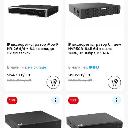
IP видеорегистратор iFlow F-
IP видеорегистратор Uniview
NR-264/4 + 64 канала, до
NVR508-64B 64 канала,
32 Мп записи
16MP, 320Mbps, 8 SATA
В наличии:
на складе
В наличии:
95473 ₽/ шт
99351 ₽/ шт
136390 ₽/ шт
110390 ₽/ шт
10%
10%