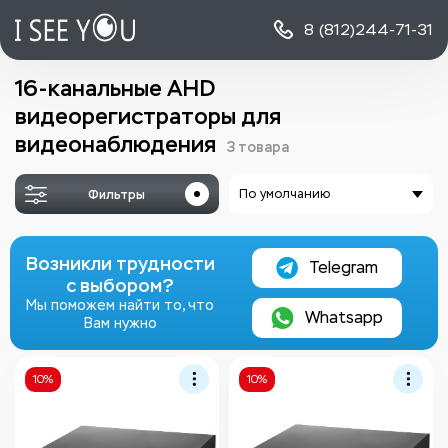
8 (812)
244-71-31
16-канальные AHD
видеорегистраторы для
видеонаблюдения
3 товара
Фильтры
По умолчанию
Возникли трудности
Telegram
с выбором?
Мы поможем найти то, что
Whatsapp
Вам нужно
10%
10%