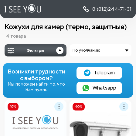
8 (812)
244-71-31
Кожухи для камер (термо, защитные)
4 товара
Фильтры
По умолчанию
Возникли трудности
Telegram
с выбором?
Мы поможем найти то, что
Whatsapp
Вам нужно
10%
40%