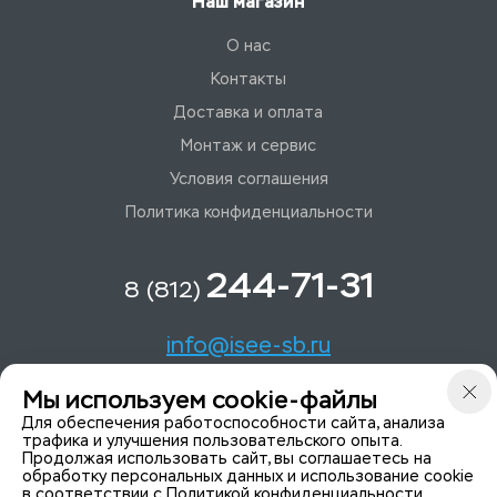
Наш магазин
О нас
Контакты
Доставка и оплата
Монтаж и сервис
Условия соглашения
Политика конфиденциальности
244-71-31
8 (812)
info@isee-sb.ru
Мы используем cookie-файлы
Светлановский пр-кт, д. 70, корп. 1
Для обеспечения работоспособности сайта, анализа
трафика и улучшения пользовательского опыта.
Продолжая использовать сайт, вы соглашаетесь на
Мы в Telegam
обработку персональных данных и использование cookie
в соответствии с
Политикой конфиденциальности
.