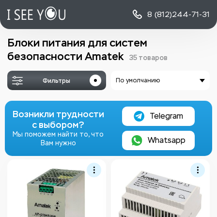
8 (812)
244-71-31
Блоки питания для систем
безопасности Amatek
35 товаров
Фильтры
По умолчанию
Возникли трудности
Telegram
с выбором?
Мы поможем найти то, что
Whatsapp
Вам нужно