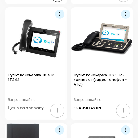
Пульт консьержа True IP
Пульт консьержа TRUE IP -
17241
комплект (видеотелефон +
ATC)
Запрашивайте
Запрашивайте
Цена по запросу
164990 ₽/ шт
!
!