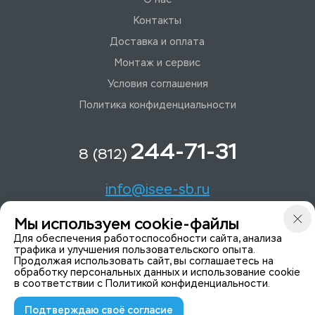
Контакты
Доставка и оплата
Монтаж и сервис
Условия соглашения
Политика конфиденциальности
244-71-31
8 (812)
info@isee-sb.ru
Мы используем cookie-файлы
Светлановский пр-кт, д. 70, корп. 1
Для обеспечения работоспособности сайта, анализа
трафика и улучшения пользовательского опыта.
Продолжая использовать сайт, вы соглашаетесь на
Мы в Telegam
обработку персональных данных и использование cookie
в соответствии с
Политикой конфиденциальности
.
Подтверждаю своё согласие
© 2015-2026 ISeeYou - системы безопасности