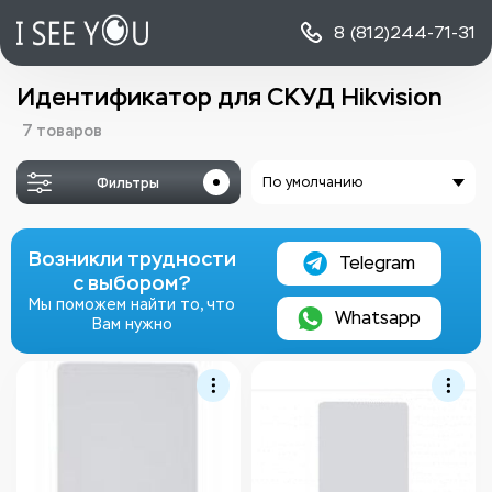
8 (812)
244-71-31
Идентификатор для СКУД Hikvision
7 товаров
Фильтры
По умолчанию
Возникли трудности
Telegram
с выбором?
Мы поможем найти то, что
Whatsapp
Вам нужно