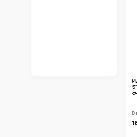
И
S
с
В 
1