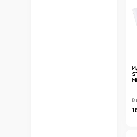
И
S
M
В 
1