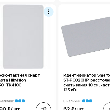
есконтактная смарт
Идентификатор Smart
арта Hikvision
ST-PC020HP, расстоян
50+TK4100
считывания 10 см, час
125 кГц
наличии:
В наличии:
90 ₽/ шт
62 ₽/ шт