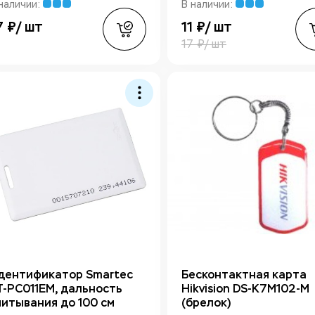
наличии:
В наличии:
7 ₽/ шт
11 ₽/ шт
17 ₽/ шт
дентификатор Smartec
Бесконтактная карта
T-PC011EM, дальность
Hikvision DS-K7M102-M
читывания до 100 см
(брелок)