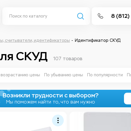
8 (812)
info@isee
Написать 
ы, считыватели, идентификаторы
Идентификатор СКУД
Написать
для СКУД
107 товаров
Заказа
 возрастанию цены
По убыванию цены
По популярности
П
Возникли трудности с выбором?
Мы поможем найти то, что вам нужно