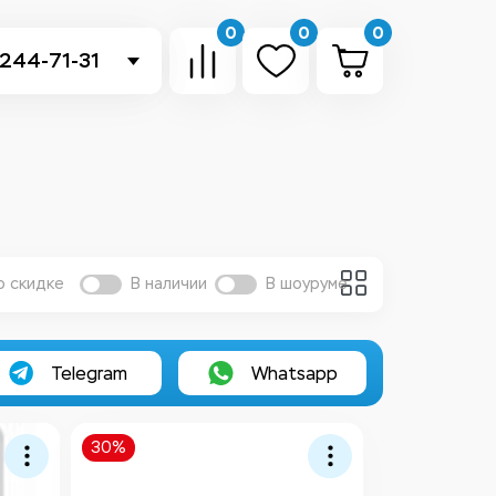
0
0
0
 244-71-31
-sb.ru
в Telegram
 в Whatsapp
ть звонок
о скидке
В наличии
В шоуруме
Telegram
Whatsapp
30%