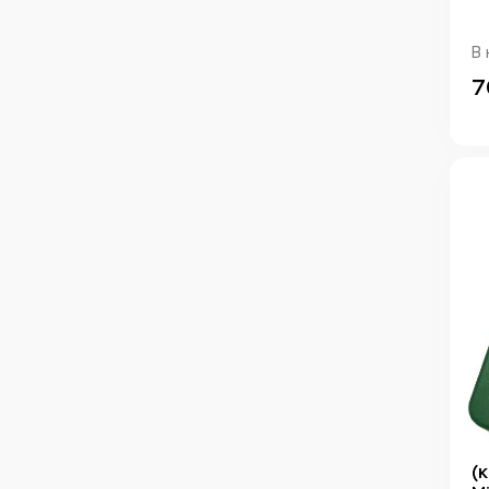
В 
7
(