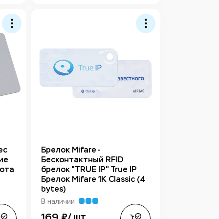
ec
Брелок Mifare -
ие
Бесконтактный RFID
тота
брелок "TRUE IP" True IP
Брелок Mifare 1K Classic (4
bytes)
В наличии:
169 ₽/ шт