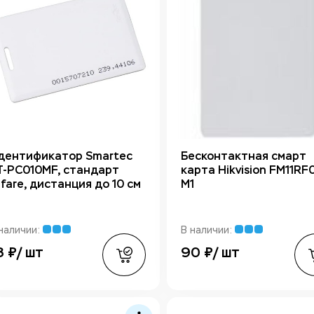
дентификатор Smartec
Бесконтактная смарт
T-PC010MF, стандарт
карта Hikvision FM11RF
ifare, дистанция до 10 см
M1
наличии:
В наличии:
8 ₽/ шт
90 ₽/ шт