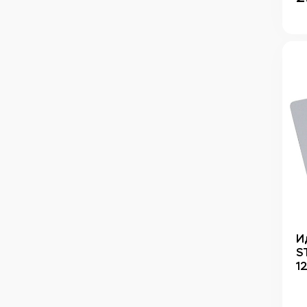
И
S
12