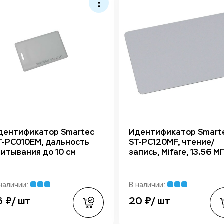
дентификатор Smartec
Идентификатор Smart
T-PC010EM, дальность
ST-PC120MF, чтение/
читывания до 10 см
запись, Mifare, 13.56 М
наличии:
В наличии:
6 ₽/ шт
20 ₽/ шт